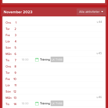
November 2023
Alla aktiviteter
v.44
Ons
1
Tor
2
Fre
3
Lör
4
Sön
5
v.45
Mån
6
18:00
Träning
LK TV88
Tis
7
Ons
8
19:30
Tor
9
Fre
10
Lör
11
Sön
12
v.46
Mån
13
18:00
Träning
LK TV88
Tis
14