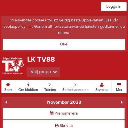
Logga in
Vi använder cookies för att ge dig bästa upplevelsen. Läs vår
cookiepolicy
här
. Genom att fortsätta använda tjänsten godkänner du
denna.
Okej
LK TV88
Välj grupp
Start
Om klubben
Träning
Skräcklanmaran
Styrelse
Mer
November 2023
Prenumerera
Skriv ut