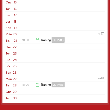
Ons
15
19:30
Tor
16
Fre
17
Lör
18
Sön
19
v.47
Mån
20
18:00
Träning
LK TV88
Tis
21
Ons
22
19:30
Tor
23
Fre
24
Lör
25
Sön
26
v.48
Mån
27
18:00
Träning
LK TV88
Tis
28
Ons
29
19:30
Tor
30