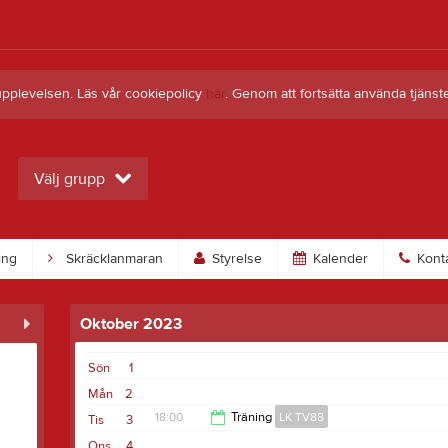
upplevelsen. Läs vår cookiepolicy
här
. Genom att fortsätta använda tjän
Välj grupp
ing
Skräcklanmaran
Styrelse
Kalender
Kont
Oktober 2023
Sön
1
Mån
2
18:00
Träning
LK TV88
Tis
3
Ons
4