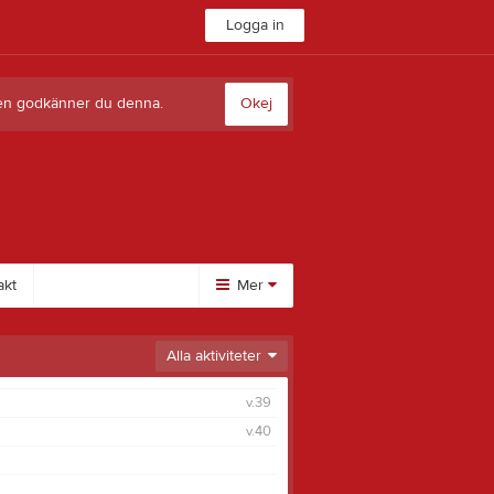
Logga in
sten godkänner du denna.
Okej
akt
Mer
Alla aktiviteter
v.39
v.40