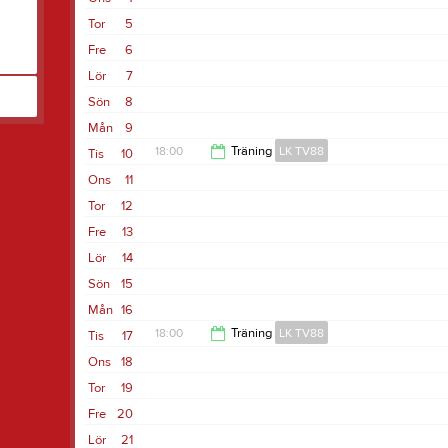
19:30
Tor
5
Fre
6
Lör
7
Sön
8
Mån
9
18:00
Träning
LK TV88
Tis
10
Ons
11
19:30
Tor
12
Fre
13
Lör
14
Sön
15
Mån
16
18:00
Träning
LK TV88
Tis
17
Ons
18
19:30
Tor
19
Fre
20
Lör
21