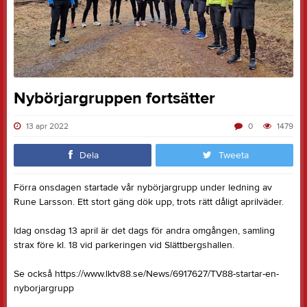
Nybörjargruppen fortsätter
13 apr 2022
0
1479
Dela
Tweeta
Förra onsdagen startade vår nybörjargrupp under ledning av
Rune Larsson. Ett stort gäng dök upp, trots rätt dåligt aprilväder.
Idag onsdag 13 april är det dags för andra omgången, samling
strax före kl. 18 vid parkeringen vid Slättbergshallen.
Se också https://www.lktv88.se/News/6917627/TV88-startar-en-
nyborjargrupp