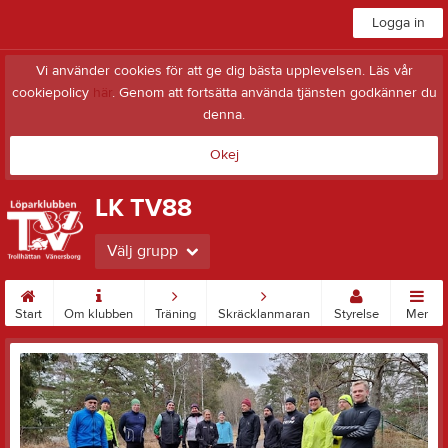
Logga in
Vi använder cookies för att ge dig bästa upplevelsen. Läs vår
cookiepolicy
här
. Genom att fortsätta använda tjänsten godkänner du
denna.
Okej
LK TV88
Välj grupp
Start
Om klubben
Träning
Skräcklanmaran
Styrelse
Mer