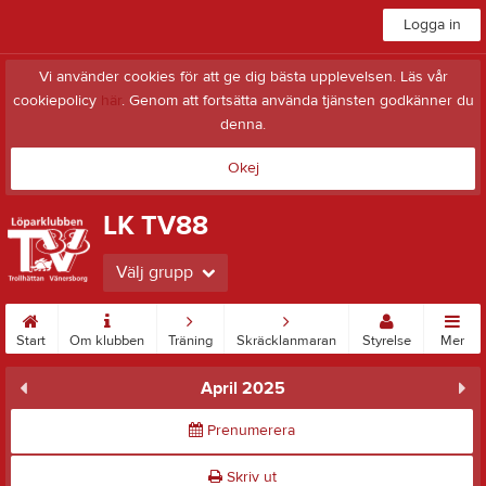
Logga in
Vi använder cookies för att ge dig bästa upplevelsen. Läs vår
cookiepolicy
här
. Genom att fortsätta använda tjänsten godkänner du
denna.
Okej
LK TV88
Välj grupp
Start
Om klubben
Träning
Skräcklanmaran
Styrelse
Mer
April 2025
Prenumerera
Skriv ut