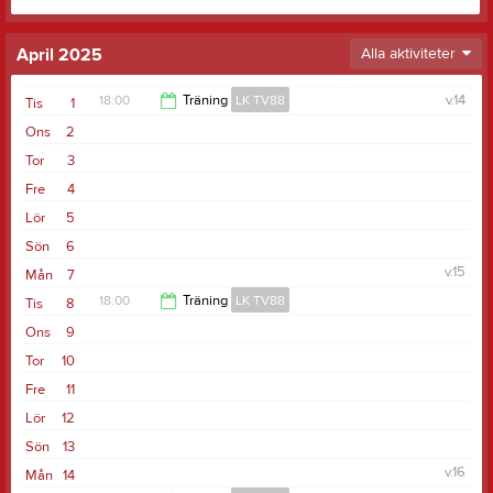
April 2025
Alla aktiviteter
18:00
Träning
LK TV88
v.14
Tis
1
Ons
2
19:30
Tor
3
Fre
4
Lör
5
Sön
6
v.15
Mån
7
18:00
Träning
LK TV88
Tis
8
Ons
9
19:30
Tor
10
Fre
11
Lör
12
Sön
13
v.16
Mån
14