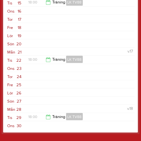
18:00
Träning
LK TV88
Tis
15
Ons
16
19:30
Tor
17
Fre
18
Lör
19
Sön
20
v.17
Mån
21
18:00
Träning
LK TV88
Tis
22
Ons
23
19:30
Tor
24
Fre
25
Lör
26
Sön
27
v.18
Mån
28
18:00
Träning
LK TV88
Tis
29
Ons
30
19:30