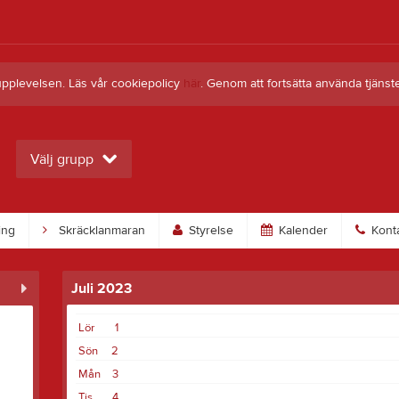
upplevelsen. Läs vår cookiepolicy
här
. Genom att fortsätta använda tjän
Välj grupp
ing
Skräcklanmaran
Styrelse
Kalender
Kont
Juli 2023
Lör
1
Sön
2
Mån
3
Tis
4