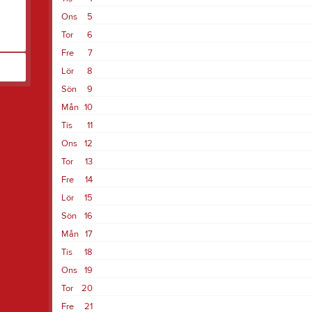
Ons
5
Tor
6
Fre
7
Lör
8
Sön
9
Mån
10
Tis
11
Ons
12
Tor
13
Fre
14
Lör
15
Sön
16
Mån
17
Tis
18
Ons
19
Tor
20
Fre
21