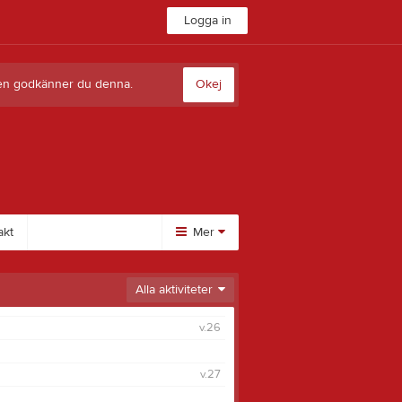
Logga in
sten godkänner du denna.
Okej
akt
Mer
Alla aktiviteter
v.26
v.27